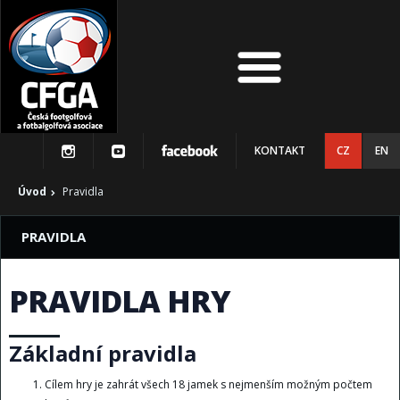
KONTAKT
CZ
EN
Úvod
Pravidla
PRAVIDLA
PRAVIDLA HRY
Základní pravidla
Cílem hry je zahrát všech 18 jamek s nejmenším možným počtem