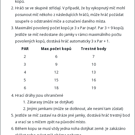
kopů.
Hráči se ve skupině střídají. V případě, že by vykopnutý míč mohl
posunout míč někoho z následujících hráčů, může hráč požádat
soupeře o odstranění míče a označení daného místa.
Maximální povolený počet kopů je 3 x Par (např. Par 3 = 9 kopů).
Jestliže se míč nedostane do jamky v rámci maximálního počtu
povolených kopů, dostává hráč automaticky 3 x Par + 1.
PAR
Max.počet kopů
Trestné body
2
6
7
3
9
10
4
12
13
5
15
16
6
18
19
Hrací dráhy jsou ohraničené
Zátarasy (může se dotýkat)
Jinými jamkami (může se dotknout, ale nesmí tam zůstat)
Jestliže se míč zastaví na dráze jiné jamky, dostává hráč trestný bod
a vrací se s míčem zpět na původní místo.
Během kopu se musí vždy jedna noha dotýkat země. Je zakázáno