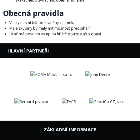
skákat nebo svírat míč oběma nohama.
Obecná pravidla
Vlajky nesmí být odstraněny z jamek.
Malé skupiny by měly mít možnost předbíhání.
Hráč má povolen vstup na hřiště
pouze v této obuvi
.
HLAVNÍ PARTNEŘI
ZÁKLADNÍ INFORMACE