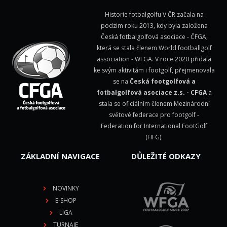
Historie fotbalgolfu V ČR začala na
podzim roku 2013, kdy byla založena
Česká fotbalgolfová asociace - ČFGA,
která se stala členem
World footballgolf
association - WFGA
. V roce 2020 přidala
ke svým aktivitám i footgolf, přejmenovala
se na
Česká footgolfová a
fotbalgolfová asociace z.s. - CFGA
a
stala se oficiálním členem Mezinárodní
světové federace pro footgolf -
Federation for International FootGolf
(FIFG)
.
ZÁKLADNÍ NAVIGACE
DŮLEŽITÉ ODKAZY
NOVINKY
E-SHOP
LIGA
TURNAJE