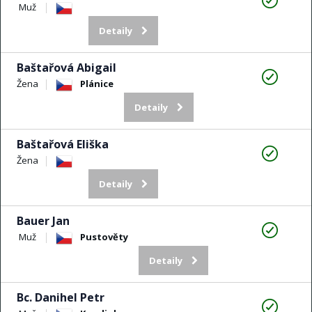
Muž
Detaily
Baštařová Abigail
Žena
Plánice
Detaily
Baštařová Eliška
Žena
Detaily
Bauer Jan
Muž
Pustověty
Detaily
Bc. Danihel Petr