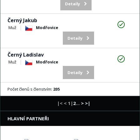
Detaily
Černý Jakub
Muž
Modřovice
Detaily
Černý Ladislav
Muž
Modřovice
Detaily
Počet členů s členstvím:
205
|< < 1|
2
...
>
>|
HLAVNÍ PARTNEŘI