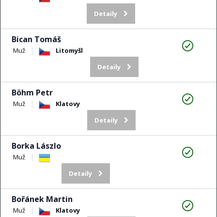
Detaily
Bican Tomáš
Muž
Litomyšl
Detaily
Böhm Petr
Muž
Klatovy
Detaily
Borka Lászlo
Muž
Detaily
Bořánek Martin
Muž
Klatovy