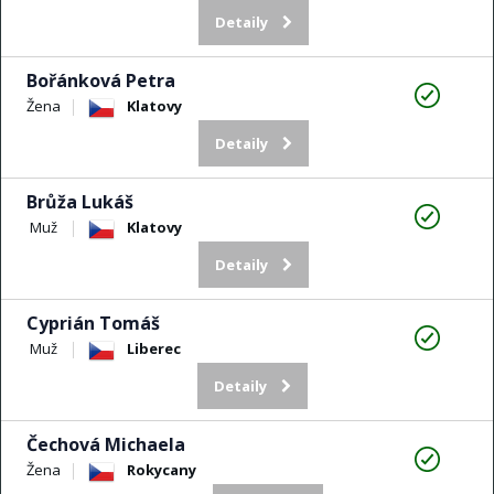
Detaily
Bořánková Petra
Žena
Klatovy
Detaily
Brůža Lukáš
Muž
Klatovy
Detaily
Cyprián Tomáš
Muž
Liberec
Detaily
Čechová Michaela
Žena
Rokycany