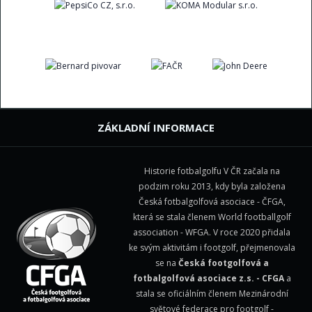
ZÁKLADNÍ INFORMACE
Historie fotbalgolfu V ČR začala na
podzim roku 2013, kdy byla založena
Česká fotbalgolfová asociace - ČFGA,
která se stala členem
World footballgolf
association - WFGA
. V roce 2020 přidala
ke svým aktivitám i footgolf, přejmenovala
se na
Česká footgolfová a
fotbalgolfová asociace z.s. - CFGA
a
stala se oficiálním členem Mezinárodní
světové federace pro footgolf -