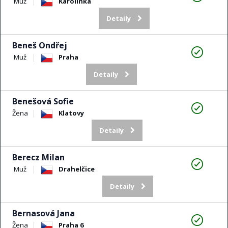
Muž
Karolinka
Detaily
Beneš Ondřej
Muž
Praha
Detaily
Benešová Sofie
Žena
Klatovy
Detaily
Berecz Milan
Muž
Drahelčice
Detaily
Bernasová Jana
Žena
Praha 6