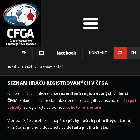
KONTAKT
CZ
EN
Úvod
Hráči
Seznam hráčů
SEZNAM HRÁČŮ REGISTROVANÝCH V ČFGA
Na této stránce naleznete
seznam členů registrovaných v rámci
ČFGA
. Pokud se chcete stát také členem fotbalgolfové asociace a
čerpat
výhody
, zaregistrujte se pomocí
tohoto formuláře
.
V případě, že chcete znát např.
úspěchy našich jednotlivých členů
,
klikněte na jméno a dostanete se
detailu profilu hráče
.