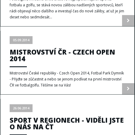
fotbalu a golfu, se stává novou zálibou nadšených sportovců, kteří
rádi objevují něco dalšího a investují čas do nové záliby, ať už je jim
deset nebo sedmdesát...
05.09.2014
MISTROVSTVÍ ČR - CZECH OPEN
2014
Mistrovství České republiky - Czech Open 2014, Fotbal Park Dymník
- Přijďte se zůčastnit a nebo se jenom podívat na první mistrovství
ČR ve fotbalgolfu. Těšíme se na Vás!
26.06.2014
SPORT V REGIONECH - VIDĚLI JSTE
O NÁS NA ČT