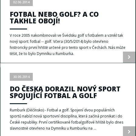
02.06.2014
FOTBAL NEBO GOLF? A CO
TAKHLE OBOJÍ!
V roce 2005 nakombinovali ve Švédsku golf s fotbalem a vznikl tak
nový sport: fotbal -- golf. Včera (30/5/2014) bylo otevřeno
histroricky první hřiště určené pro tento sport v Čechách. Nás může
těšit, že to bylo Dymníku u Rumburka.
30.05.2014
DO ČESKA DORAZIL NOVÝ SPORT
SPOJUJÍCÍ FOTBAL A GOLF
Rumburk (Děčínsko) - Fotbal a golf. Spojení dvou populárních
sportů nabízí nová sportovní disciplína, která začíná pronikat i do
České republiky. První certifikované fotbalgolfové hřiště bylo dnes
slavnostně otevřeno na Dymníku u Rumburku na ...