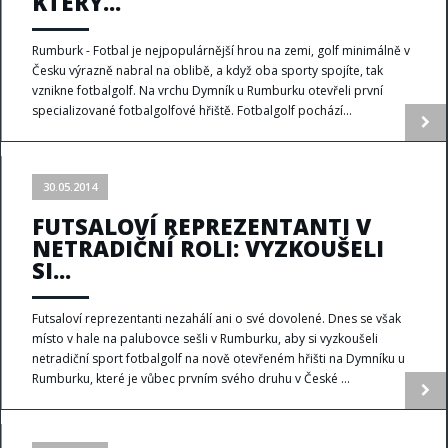
KTERÝ...
Rumburk - Fotbal je nejpopulárnější hrou na zemi, golf minimálně v
Česku výrazně nabral na oblibě, a když oba sporty spojíte, tak
vznikne fotbalgolf. Na vrchu Dymník u Rumburku otevřeli první
specializované fotbalgolfové hřiště. Fotbalgolf pochází...
30.05.2014
FUTSALOVÍ REPREZENTANTI V
NETRADIČNÍ ROLI: VYZKOUŠELI
SI...
Futsaloví reprezentanti nezahálí ani o své dovolené. Dnes se však
místo v hale na palubovce sešli v Rumburku, aby si vyzkoušeli
netradiční sport fotbalgolf na nově otevřeném hřišti na Dymníku u
Rumburku, které je vůbec prvním svého druhu v České ...