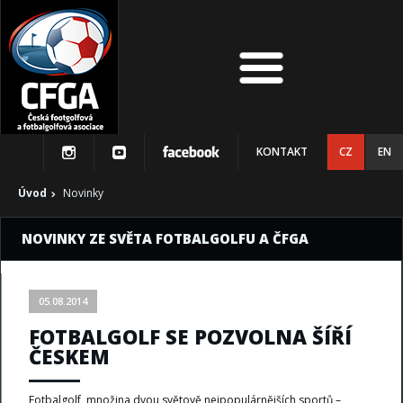
KONTAKT
CZ
EN
Úvod
Novinky
NOVINKY ZE SVĚTA FOTBALGOLFU A ČFGA
05.08.2014
FOTBALGOLF SE POZVOLNA ŠÍŘÍ
ČESKEM
Fotbalgolf, množina dvou světově nejpopulárnějších sportů –