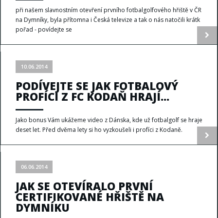
při našem slavnostním otevření prvního fotbalgolfového hřiště v ČR
na Dymníky, byla přítomna i Česká televize a tak o nás natočili krátk
pořad - povídejte se
10.06.2014
PODÍVEJTE SE JAK FOTBALOVÝ
PROFÍCI Z FC KODAŇ HRAJÍ...
Jako bonus Vám ukážeme video z Dánska, kde už fotbalgolf se hraje
deset let. Před dvěma lety si ho vyzkoušeli i profíci z Kodaně.
06.06.2014
JAK SE OTEVÍRALO PRVNÍ
CERTIFIKOVANÉ HŘIŠTĚ NA
DYMNÍKU