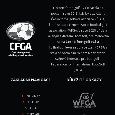
Historie fotbalgolfu V ČR začala na
podzim roku 2013, kdy byla založena
Česká fotbalgolfová asociace - ČFGA,
která se stala členem
World footballgolf
association - WFGA
. V roce 2020 přidala
ke svým aktivitám i footgolf, přejmenovala
se na
Česká footgolfová a
fotbalgolfová asociace z.s. - CFGA
a
stala se oficiálním členem Mezinárodní
světové federace pro footgolf -
Federation for International FootGolf
(FIFG)
.
ZÁKLADNÍ NAVIGACE
DŮLEŽITÉ ODKAZY
NOVINKY
E-SHOP
LIGA
TURNAJE