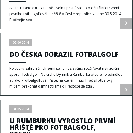
AFFECTEDPROUDLY natočili velmi pěkné video o oficiální otevření
prvního fotbalgolfového hřiště v České republice ze dne 30.5.2014.
Podívejte se:)
05.06.2014
DO ČESKA DORAZIL FOTBALGOLF
Po vzoru zahraničních zemí se i u nás začíná rozšiřovat netradiční
sport – fotbalgolf. Na vrchu Dymník u Rumburku otevřeli ojedinělou
atrakci - fotbalgolfové hřiště, na kterém musí hráč s fotbalovým
míčem překonat osmnáct jamek. Přestože se zdá ...
31.05.2014
U RUMBURKU VYROSTLO PRVNÍ
HŘIŠTĚ PRO FOTBALGOLF,