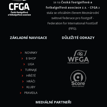
se na
Česká footgolfová a
fotbalgolfová asociace z.s. - CFGA
a
stala se oficiálním členem Mezinárodní
světové federace pro footgolf -
Federation for International FootGolf
(FIFG)
.
ZÁKLADNÍ NAVIGACE
DŮLEŽITÉ ODKAZY
NOVINKY
E-SHOP
LIGA
TURNAJE
HŘIŠTĚ
HRÁČI
KLUBY
PRAVIDLA
MEDIÁLNÍ PARTNEŘI