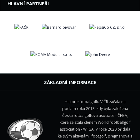
HLAVNÍ PARTNEŘI
ZÁKLADNÍ INFORMACE
Historie fotbalgolfu V ČR začala na
podzim roku 2013, kdy byla založena
Česká fotbalgolfová asociace - ČFGA,
která se stala členem
World footballgolf
association - WFGA
. V roce 2020 přidala
ke svým aktivitám i footgolf, přejmenovala