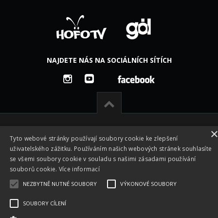
NAJDETE NÁS NA SOCIÁLNÍCH SÍTÍCH
Tyto webové stránky používají soubory cookie ke zlepšení
uživatelského zážitku. Používáním našich webových stránek souhlasíte
se všemi soubory cookie v souladu s našimi zásadami používání
souborů cookie.
Více informací
NEZBYTNĚ NUTNÉ SOUBORY
VÝKONOVÉ SOUBORY
Všechna práva vyhrazena © 2026 -
Česká footgolfová a
SOUBORY CÍLENÍ
fotbalgolfová asociace z.s. - CFGA
|
Vyrobeno ve studiu
M