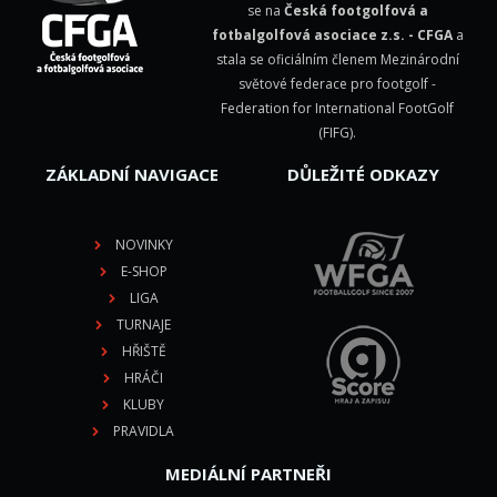
se na
Česká footgolfová a
fotbalgolfová asociace z.s. - CFGA
a
stala se oficiálním členem Mezinárodní
světové federace pro footgolf -
Federation for International FootGolf
(FIFG)
.
ZÁKLADNÍ NAVIGACE
DŮLEŽITÉ ODKAZY
NOVINKY
E-SHOP
LIGA
TURNAJE
HŘIŠTĚ
HRÁČI
KLUBY
PRAVIDLA
MEDIÁLNÍ PARTNEŘI