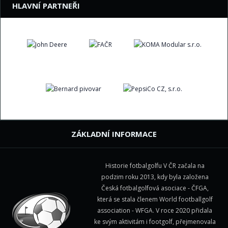
HLAVNÍ PARTNEŘI
ZÁKLADNÍ INFORMACE
Historie fotbalgolfu V ČR začala na
podzim roku 2013, kdy byla založena
Česká fotbalgolfová asociace - ČFGA,
která se stala členem
World footballgolf
association - WFGA
. V roce 2020 přidala
ke svým aktivitám i footgolf, přejmenovala