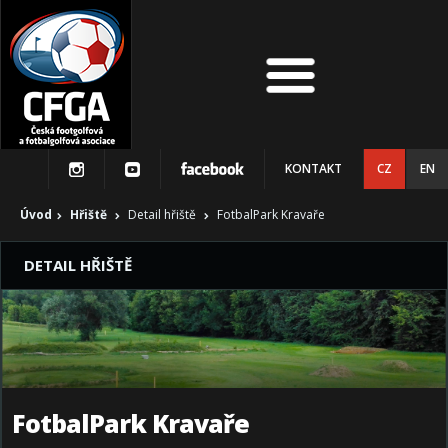
KONTAKT
CZ
EN
Úvod
Hřiště
Detail hřiště
FotbalPark Kravaře
DETAIL HŘIŠTĚ
FotbalPark Kravaře