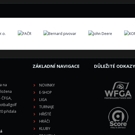
ZÁKLADNÍ NAVIGACE
DŮLEŽITÉ ODKAZ
la na
NOVINKY
aložena
E-SHOP
- ČFGA,
LIGA
otballgolf
TURNAJE
20 přidala
HŘIŠTĚ
HRÁČI
KLUBY
vá