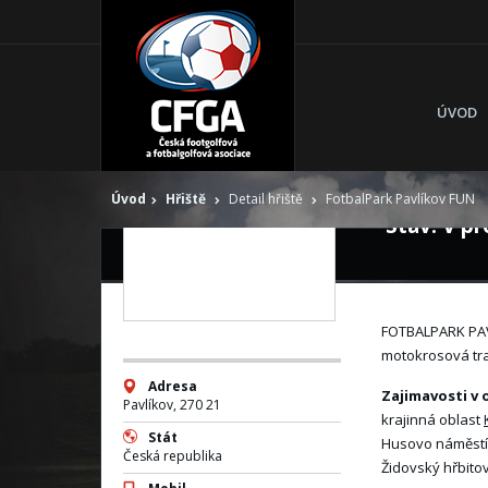
Fotba
ÚVOD
Pavlí
FUN
Úvod
Hřiště
Detail hřiště
FotbalPark Pavlíkov FUN
Stav: V p
DETAIL HŘIŠTĚ
FOTBALPARK PA
motokrosová tra
Adresa
Zajimavosti v 
Pavlíkov, 270 21
krajinná oblast
Stát
Husovo náměstí,
Česká republika
Židovský hřbito