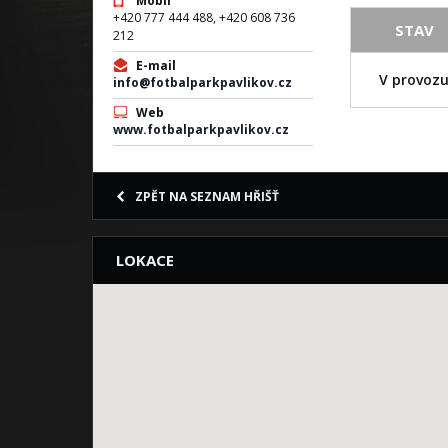
Mobil
+420 777 444 488, +420 608 736
STAV
212
E-mail
V provoz
info@fotbalparkpavlikov.cz
Web
www.fotbalparkpavlikov.cz
ZPĚT NA SEZNAM HŘIŠŤ
LOKACE