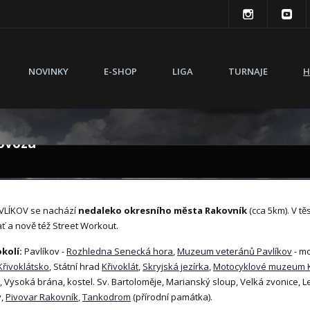
lPark
NOVINKY
E-SHOP
LIGA
TURNAJE
H
kov
rovozu
VLÍKOV se nachází
nedaleko okresního města Rakovník
(cca 5km). V tě
ť a nově též Street Workout.
okolí:
Pavlíkov -
Rozhledna Senecká hora
,
Muzeum veteránů Pavlíkov
- mo
Křivoklátsko
, Státní hrad
Křivoklát
,
Skryjská jezírka
,
Motocyklové muzeum K
 Vysoká brána, kostel. Sv. Bartoloměje, Marianský sloup, Velká zvonice, 
v,
Pivovar Rakovník
,
Tankodrom
(přírodní památka).