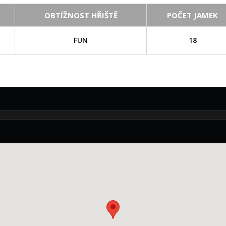
OBTÍŽNOST HŘIŠTĚ
POČET JAMEK
u
FUN
18