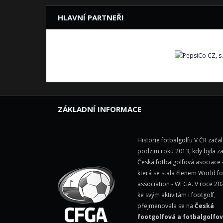
HLAVNÍ PARTNEŘI
ZÁKLADNÍ INFORMACE
Historie fotbalgolfu V ČR zača
podzim roku 2013, kdy byla z
Česká fotbalgolfová asociace 
která se stala členem
World fo
association - WFGA
. V roce 20
ke svým aktivitám i footgolf,
přejmenovala se na
Česká
footgolfová a fotbalgolfo