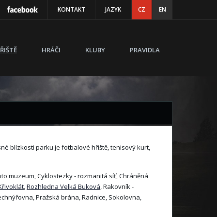
KONTAKT
JAZYK
CZ
EN
ŘIŠTĚ
HRÁČI
KLUBY
PRAVIDLA
sné blízkosti parku je fotbalové hřiště, tenisový kurt,
to muzeum, Cyklostezky - rozmanitá síť, Chráněná
řivoklát
,
Rozhledna Velká Buková
, Rakovník -
Lechnýřovna, Pražská brána, Radnice, Sokolovna,