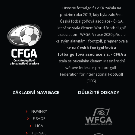
Historie fotbalgolfu V ČR začala na
podzim roku 2013, kdy byla založena
Česká fotbalgolfová asociace - ČFGA,
která se stala členem
World footballgolf
association - WFGA
. V roce 2020 přidala
ke svým aktivitám i footgolf, přejmenovala
se na
Česká footgolfová a
fotbalgolfová asociace z.s. - CFGA
a
stala se oficiálním členem Mezinárodní
světové federace pro footgolf -
Federation for International FootGolf
(FIFG)
.
ZÁKLADNÍ NAVIGACE
DŮLEŽITÉ ODKAZY
NOVINKY
E-SHOP
LIGA
TURNAJE