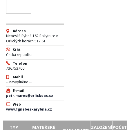
Adresa
Nebeská Rybná 162 Rokytnice v
Orlických horách 517 61
Stát
Česká republika
Telefon
736753700
Mobil
-- nevyplněno --
E-mail
petr.mares@orlickoas.cz
Web
www.fgnebeskarybna.cz
TYP
MATEŘSKÉ
ZALOŽENÍ
POČET