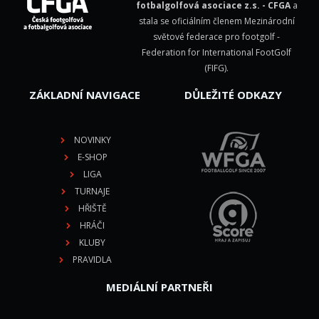
fotbalgolfová asociace z.s. - CFGA
a
stala se oficiálním členem Mezinárodní
světové federace pro footgolf -
Federation for International FootGolf
(FIFG)
.
ZÁKLADNÍ NAVIGACE
DŮLEŽITÉ ODKAZY
NOVINKY
E-SHOP
LIGA
TURNAJE
HŘIŠTĚ
HRÁČI
KLUBY
PRAVIDLA
MEDIÁLNÍ PARTNEŘI