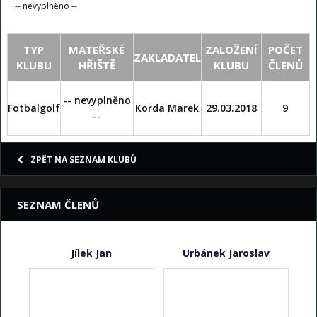
-- nevyplněno --
TYP
MATEŘSKÉ
ZALOŽENÍ
POČET
ZAKLADATEL
KLUBU
HŘIŠTĚ
KLUBU
ČLENŮ
-- nevyplněno
Fotbalgolf
Korda Marek
29.03.2018
9
--
ZPĚT NA SEZNAM KLUBŮ
SEZNAM ČLENŮ
Jílek Jan
Urbánek Jaroslav