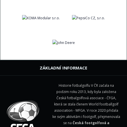
ZÁKLADNÍ INFORMACE
Historie fotbalgolfu V ČR začala na
podzim roku 2013, kdy byla založena
Česká fotbalgolfová asociace - ČFGA,
která se stala členem
World footballgolf
association - WFGA
. V roce 2020 přidala
ke svým aktivitám i footgolf, přejmenovala
se na
Česká footgolfová a