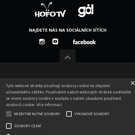
NAJDETE NÁS NA SOCIÁLNÍCH SÍTÍCH
Tyto webové stránky používají soubory cookie ke zlepšení
uživatelského zážitku. Používáním našich webových stránek souhlasíte
se všemi soubory cookie v souladu s našimi zásadami používání
souborů cookie.
Více informací
NEZBYTNĚ NUTNÉ SOUBORY
VÝKONOVÉ SOUBORY
Všechna práva vyhrazena © 2026 -
Česká footgolfová a
fotbalgolfová asociace z.s. - CFGA
|
Vyrobeno ve studiu
M
SOUBORY CÍLENÍ
square s.r.o.