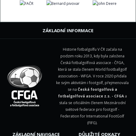
ZÁKLADNÍ INFORMACE
Historie fotbalgolfu V ČR začala na
podzim roku 2013, kdy byla založena
Česká fotbalgolfová asociace - ČFGA,
která se stala členem
World footballgolf
association - WFGA
. V roce 2020 přidala
ke svým aktivitám i footgolf, přejmenovala
se na
Česká footgolfová a
fotbalgolfová asociace z.s. - CFGA
a
stala se oficiálním členem Mezinárodní
světové federace pro footgolf -
Federation for International FootGolf
(FIFG)
.
ZÁKLADNÍ NAVIGACE
DŮLEŽITÉ ODKAZY