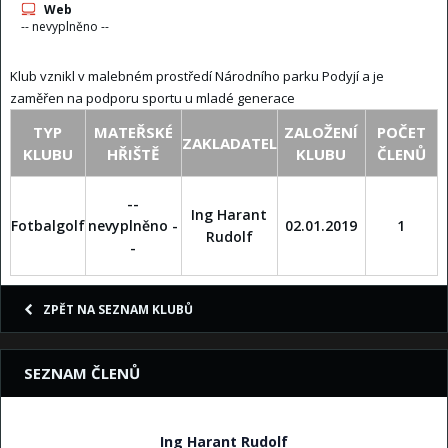
Web
-- nevyplněno --
Klub vznikl v malebném prostředí Národního parku Podyjí a je
zaměřen na podporu sportu u mladé generace
TYP
MATEŘSKÉ
ZALOŽENÍ
POČET
ZAKLADATEL
KLUBU
HŘIŠTĚ
KLUBU
ČLENŮ
--
Ing Harant
Fotbalgolf
nevyplněno -
02.01.2019
1
Rudolf
-
ZPĚT NA SEZNAM KLUBŮ
SEZNAM ČLENŮ
Ing Harant Rudolf