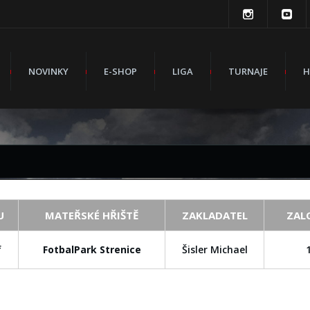
NOVINKY
E-SHOP
LIGA
TURNAJE
H
lgolf
ka
U
MATEŘSKÉ HŘIŠTĚ
ZAKLADATEL
ZAL
f
FotbalPark Strenice
Šisler Michael