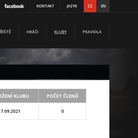
KONTAKT
JAZYK
CZ
EN
ŘIŠTĚ
HRÁČI
KLUBY
PRAVIDLA
OŽENÍ KLUBU
POČET ČLENŮ
17.09.2021
0