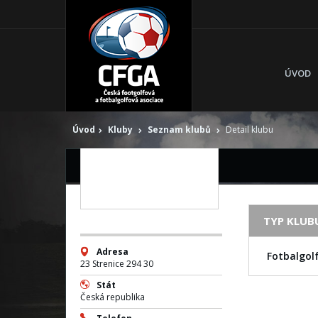
ÚVOD
Fotba
Anič
Úvod
Kluby
Seznam klubů
Detail klubu
DETAIL KLUBU
TYP KLUB
Adresa
Fotbalgol
23 Strenice 294 30
Stát
Česká republika