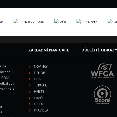
ZÁKLADNÍ NAVIGACE
DŮLEŽITÉ ODKAZ
la na
NOVINKY
aložena
E-SHOP
- ČFGA,
LIGA
otballgolf
TURNAJE
20 přidala
HŘIŠTĚ
HRÁČI
KLUBY
vá
PRAVIDLA
se