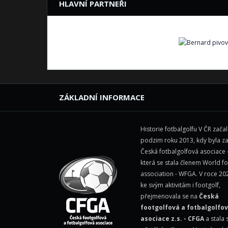
HLAVNÍ PARTNEŘI
ZÁKLADNÍ INFORMACE
Historie fotbalgolfu V ČR zača
podzim roku 2013, kdy byla z
Česká fotbalgolfová asociace 
která se stala členem
World fo
association - WFGA
. V roce 20
ke svým aktivitám i footgolf,
přejmenovala se na
Česká
footgolfová a fotbalgolfo
asociace z.s. - CFGA
a stala 