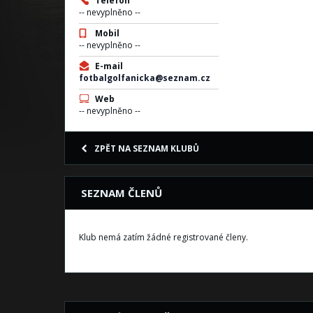
Telefon
-- nevyplněno --
Mobil
-- nevyplněno --
E-mail
fotbalgolfanicka@seznam.cz
Web
-- nevyplněno --
ZPĚT NA SEZNAM KLUBŮ
SEZNAM ČLENŮ
Klub nemá zatím žádné registrované členy.