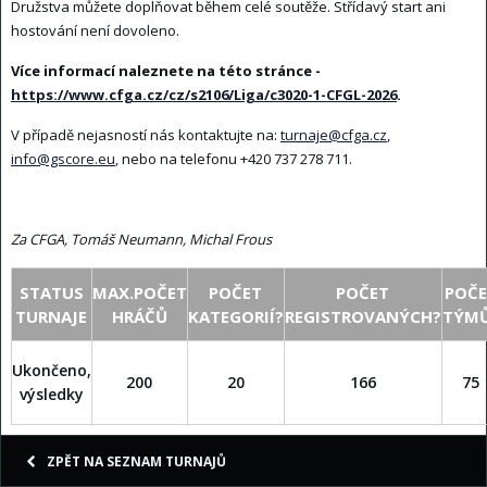
Družstva můžete doplňovat během celé soutěže. Střídavý start ani
hostování není dovoleno.
Více informací naleznete na této stránce -
https://www.cfga.cz/cz/s2106/Liga/c3020-1-CFGL-2026
.
V případě nejasností nás kontaktujte na:
turnaje@cfga.cz
,
info@gscore.eu
, nebo na telefonu +420 737 278 711.
Za CFGA, Tomáš Neumann, Michal Frous
STATUS
MAX.POČET
POČET
POČET
POČ
TURNAJE
HRÁČŮ
KATEGORIÍ?
REGISTROVANÝCH?
TÝM
Ukončeno,
200
20
166
75
výsledky
ZPĚT NA SEZNAM TURNAJŮ