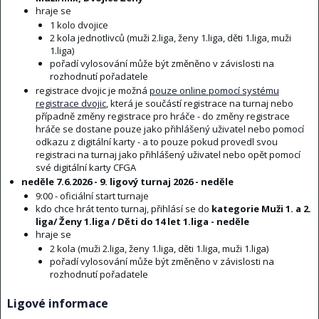
hraje se
1 kolo dvojice
2 kola jednotlivců (muži 2.liga, ženy 1.liga, děti 1.liga, muži
1.liga)
pořadí vylosování může být změněno v závislosti na
rozhodnutí pořadatele
registrace dvojic je možná
pouze online pomocí systému
registrace dvojic
, která je součástí registrace na turnaj nebo
případně změny registrace pro hráče - do změny registrace
hráče se dostane pouze jako přihlášený uživatel nebo pomocí
odkazu z digitální karty - a to pouze pokud provedl svou
registraci na turnaj jako přihlášený uživatel nebo opět pomocí
své digitální karty CFGA
neděle 7.6.2026 - 9. ligový turnaj 2026 - neděle
9:00 - oficiální start turnaje
kdo chce hrát tento turnaj, přihlásí se do
kategorie Muži 1. a 2.
liga/ Ženy 1.liga / Děti do 14 let 1.liga - neděle
hraje se
2 kola (muži 2.liga, ženy 1.liga, děti 1.liga, muži 1.liga)
pořadí vylosování může být změněno v závislosti na
rozhodnutí pořadatele
Ligové informace