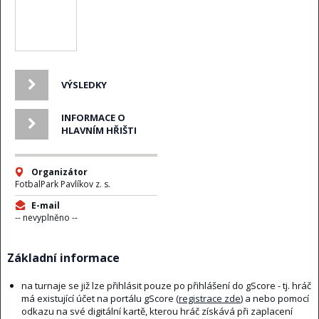
VÝSLEDKY
INFORMACE O
HLAVNÍM HŘIŠTI
Organizátor
FotbalPark Pavlíkov z. s.
E-mail
-- nevyplněno --
Základní informace
na turnaje se již lze přihlásit pouze po přihlášení do gScore - tj. hráč
má existující účet na portálu gScore (
registrace zde
) a nebo pomocí
odkazu na své digitální kartě, kterou hráč získává při zaplacení