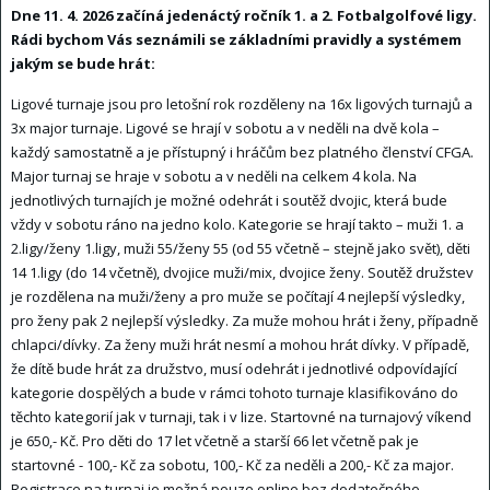
Dne 11. 4. 2026 začíná jedenáctý ročník 1. a 2. Fotbalgolfové ligy.
Rádi bychom Vás seznámili se základními pravidly a systémem
jakým se bude hrát:
Ligové turnaje jsou pro letošní rok rozděleny na 16x ligových turnajů a
3x major turnaje. Ligové se hrají v sobotu a v neděli na dvě kola –
každý samostatně a je přístupný i hráčům bez platného členství CFGA.
Major turnaj se hraje v sobotu a v neděli na celkem 4 kola. Na
jednotlivých turnajích je možné odehrát i soutěž dvojic, která bude
vždy v sobotu ráno na jedno kolo. Kategorie se hrají takto – muži 1. a
2.ligy/ženy 1.ligy, muži 55/ženy 55 (od 55 včetně – stejně jako svět), děti
14 1.ligy (do 14 včetně), dvojice muži/mix, dvojice ženy. Soutěž družstev
je rozdělena na muži/ženy a pro muže se počítají 4 nejlepší výsledky,
pro ženy pak 2 nejlepší výsledky. Za muže mohou hrát i ženy, případně
chlapci/dívky. Za ženy muži hrát nesmí a mohou hrát dívky. V případě,
že dítě bude hrát za družstvo, musí odehrát i jednotlivé odpovídající
kategorie dospělých a bude v rámci tohoto turnaje klasifikováno do
těchto kategorií jak v turnaji, tak i v lize. Startovné na turnajový víkend
je 650,- Kč. Pro děti do 17 let včetně a starší 66 let včetně pak je
startovné - 100,- Kč za sobotu, 100,- Kč za neděli a 200,- Kč za major.
Registrace na turnaj je možná pouze online bez dodatečného