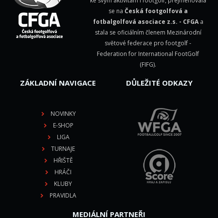
ke svým aktivitám i footgolf, přejmenovala
se na
Česká footgolfová a
fotbalgolfová asociace z.s. - CFGA
a
stala se oficiálním členem Mezinárodní
světové federace pro footgolf -
Federation for International FootGolf
(FIFG)
.
ZÁKLADNÍ NAVIGACE
DŮLEŽITÉ ODKAZY
NOVINKY
E-SHOP
LIGA
TURNAJE
HŘIŠTĚ
HRÁČI
KLUBY
PRAVIDLA
MEDIÁLNÍ PARTNEŘI