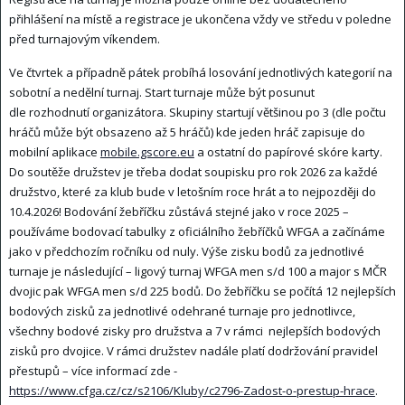
přihlášení na místě a registrace je ukončena vždy ve středu v poledne
před turnajovým víkendem.
Ve čtvrtek a případně pátek probíhá losování jednotlivých kategorií na
sobotní a nedělní turnaj. Start turnaje může být posunut
dle rozhodnutí organizátora. Skupiny startují většinou po 3 (dle počtu
hráčů může být obsazeno až 5 hráčů) kde jeden hráč zapisuje do
mobilní aplikace
mobile.gscore.eu
a ostatní do papírové skóre karty.
Do soutěže družstev je třeba dodat soupisku pro rok 2026 za každé
družstvo, které za klub bude v letošním roce hrát a to nejpozději do
10.4.2026! Bodování žebříčku zůstává stejné jako v roce 2025 –
používáme bodovací tabulky z oficiálního žebříčků WFGA a začínáme
jako v předchozím ročníku od nuly. Výše zisku bodů za jednotlivé
turnaje je následující – ligový turnaj WFGA men s/d 100 a major s MČR
dvojic pak WFGA men s/d 225 bodů. Do žebříčku se počítá 12 nejlepších
bodových zisků za jednotlivé odehrané turnaje pro jednotlivce,
všechny bodové zisky pro družstva a 7 v rámci nejlepších bodových
zisků pro dvojice. V rámci družstev nadále platí dodržování pravidel
přestupů – více informací zde -
https://www.cfga.cz/cz/s2106/Kluby/c2796-Zadost-o-prestup-hrace
.