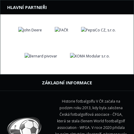
HLAVNÍ PARTNEŘI
ZÁKLADNÍ INFORMACE
Historie fotbalgolfu V ČR začala na
podzim roku 2013, kdy byla založena
Česká fotbalgolfová asociace - ČFGA,
která se stala členem
World footballgolf
association - WFGA
. V roce 2020 přidala