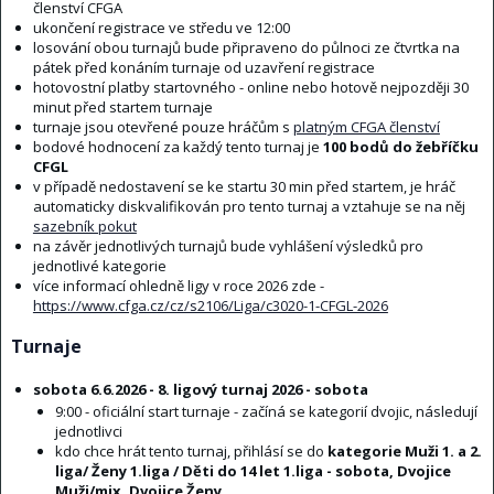
členství CFGA
ukončení registrace ve středu ve 12:00
losování obou turnajů bude připraveno do půlnoci ze čtvrtka na
pátek před konáním turnaje od uzavření registrace
hotovostní platby startovného - online nebo hotově nejpozději 30
minut před startem turnaje
turnaje jsou otevřené pouze hráčům s
platným CFGA členství
bodové hodnocení za každý tento turnaj je
100 bodů do žebříčku
CFGL
v případě nedostavení se ke startu 30 min před startem, je hráč
automaticky diskvalifikován pro tento turnaj a vztahuje se na něj
sazebník pokut
na závěr jednotlivých turnajů bude vyhlášení výsledků pro
jednotlivé kategorie
více informací ohledně ligy v roce 2026 zde -
https://www.cfga.cz/cz/s2106/Liga/c3020-1-CFGL-2026
Turnaje
sobota 6.6.2026 - 8. ligový turnaj 2026 - sobota
9:00 - oficiální start turnaje - začíná se kategorií dvojic, následují
jednotlivci
kdo chce hrát tento turnaj, přihlásí se do
kategorie Muži 1. a 2.
liga/ Ženy 1.liga / Děti do 14 let 1.liga - sobota, Dvojice
Muži/mix, Dvojice Ženy