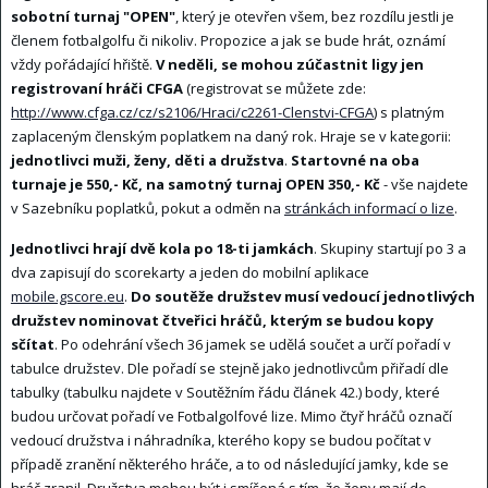
sobotní turnaj "OPEN"
, který je otevřen všem, bez rozdílu jestli je
členem fotbalgolfu či nikoliv. Propozice a jak se bude hrát, oznámí
vždy pořádající hřiště.
V neděli, se mohou zúčastnit ligy jen
registrovaní hráči CFGA
(registrovat se můžete zde:
http://www.cfga.cz/cz/s2106/Hraci/c2261-Clenstvi-CFGA
) s platným
zaplaceným členským poplatkem na daný rok. Hraje se v kategorii:
jednotlivci muži, ženy, děti a družstva
.
Startovné na oba
turnaje je 550,- Kč, na samotný turnaj OPEN 350,- Kč
- vše najdete
v Sazebníku poplatků, pokut a odměn na
stránkách informací o lize
.
Jednotlivci hrají dvě kola po 18-ti jamkách
. Skupiny startují po 3 a
dva zapisují do scorekarty a jeden do mobilní aplikace
mobile.gscore.eu
.
Do soutěže družstev musí vedoucí jednotlivých
družstev nominovat čtveřici hráčů, kterým se budou kopy
sčítat
. Po odehrání všech 36 jamek se udělá součet a určí pořadí v
tabulce družstev. Dle pořadí se stejně jako jednotlivcům přiřadí dle
tabulky (tabulku najdete v Soutěžním řádu článek 42.) body, které
budou určovat pořadí ve Fotbalgolfové lize. Mimo čtyř hráčů označí
vedoucí družstva i náhradníka, kterého kopy se budou počítat v
případě zranění některého hráče, a to od následující jamky, kde se
hráč zranil. Družstva mohou být i smíšená s tím, že ženy mají do