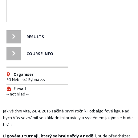
RESULTS
COURSE INFO
Organiser
FG Nebeská Rybná z.s.
E-mail
-- not filled --
Jak všichni víte, 24. 4. 2016 začíná první ročník Fotbalgolfové ligy. Rád
bych Vás seznámil se základními pravidly a systémem jakým se bude
hrát:
Ligovému turnaji, který se hraje vždy v neděli
, bude předcházet