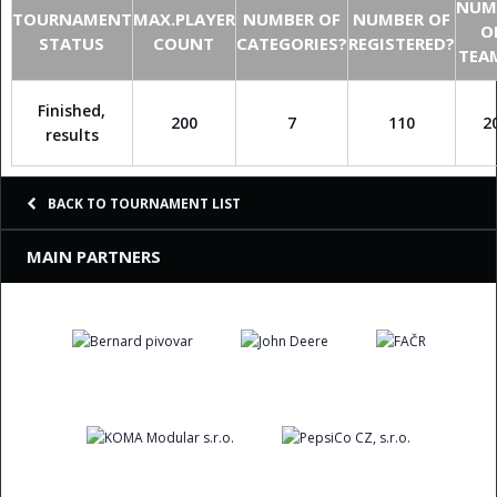
NUM
TOURNAMENT
MAX.PLAYER
NUMBER OF
NUMBER OF
O
STATUS
COUNT
CATEGORIES?
REGISTERED?
TEA
Finished,
200
7
110
2
results
BACK TO TOURNAMENT LIST
MAIN PARTNERS