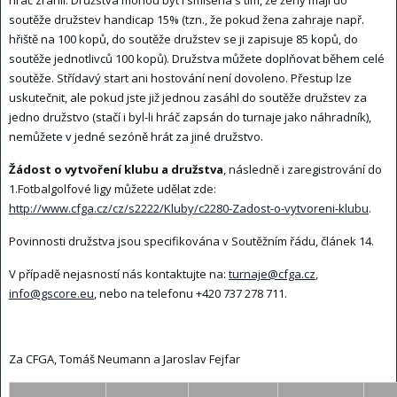
soutěže družstev handicap 15% (tzn., že pokud žena zahraje např.
hřiště na 100 kopů, do soutěže družstev se ji zapisuje 85 kopů, do
soutěže jednotlivců 100 kopů). Družstva můžete doplňovat během celé
soutěže. Střídavý start ani hostování není dovoleno. Přestup lze
uskutečnit, ale pokud jste již jednou zasáhl do soutěže družstev za
jedno družstvo (stačí i byl-li hráč zapsán do turnaje jako náhradník),
nemůžete v jedné sezóně hrát za jiné družstvo.
Žádost o vytvoření klubu a družstva
, následně i zaregistrování do
1.Fotbalgolfové ligy můžete udělat zde:
http://www.cfga.cz/cz/s2222/Kluby/c2280-Zadost-o-vytvoreni-klubu
.
Povinnosti družstva jsou specifikována v Soutěžním řádu, článek 14.
V případě nejasností nás kontaktujte na:
turnaje@cfga.cz
,
info@gscore.eu
, nebo na telefonu +420 737 278 711.
Za CFGA, Tomáš Neumann a Jaroslav Fejfar