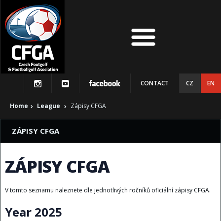
CONTACT
CZ
EN
Home
League
Zápisy CFGA
ZÁPISY CFGA
ZÁPISY CFGA
V tomto seznamu naleznete dle jednotlivých ročníků oficiální zápisy CFGA.
Year 2025