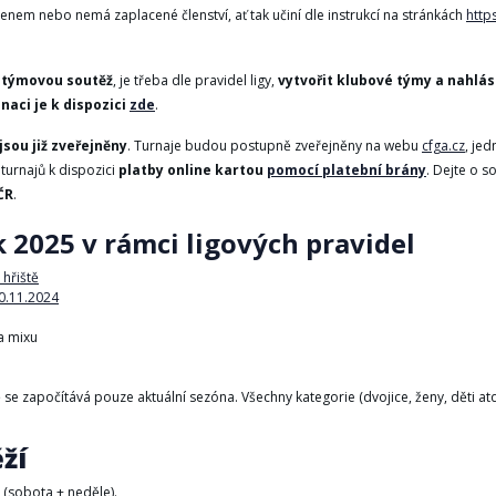
členem nebo nemá zaplacené členství, ať tak učiní dle instrukcí na stránkách
http
i týmovou soutěž
, je třeba dle pravidel ligy,
vytvořit klubové týmy a nahlás
naci je k dispozici
zde
.
jsou již zveřejněny
. Turnaje budou postupně zveřejněny na webu
cfga.cz
, je
turnajů k dispozici
platby online kartou
pomocí platební brány
. Dejte o s
ČR
.
 2025 v rámci ligových pravidel
hřiště
0.11.2024
a mixu
ě se započítává pouze aktuální sezóna. Všechny kategorie (dvojice, ženy, děti at
ží
 (sobota + neděle).