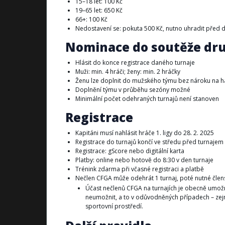
15–18 let: 100 Kč
19–65 let: 650 Kč
66+: 100 Kč
Nedostavení se: pokuta 500 Kč, nutno uhradit před da
Nominace do soutěže dr
Hlásit do konce registrace daného turnaje
Muži: min. 4 hráči; ženy: min. 2 hráčky
Ženu lze doplnit do mužského týmu bez nároku na 
Doplnění týmu v průběhu sezóny možné
Minimální počet odehraných turnajů není stanoven
Registrace
Kapitáni musí nahlásit hráče 1. ligy do 28. 2. 2025
Registrace do turnajů končí ve středu před turnajem
Registrace: gScore nebo digitální karta
Platby: online nebo hotově do 8:30 v den turnaje
Trénink zdarma při včasné registraci a platbě
Nečlen CFGA může odehrát 1 turnaj, poté nutné člens
Účast nečlenů CFGA na turnajích je obecně umožn
neumožnit, a to v odůvodněných případech – zejm
sportovní prostředí.