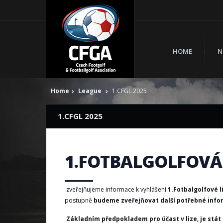
HOME
N
Home
League
1.CFGL 2025
1.CFGL 2025
1.FOTBALGOLFOVÁ 
zveřejňujeme informace k vyhlášení
1.Fotbalgolfové l
postupně
budeme zveřejňovat další potřebné inf
Základním předpokladem pro účast v lize, je stát 