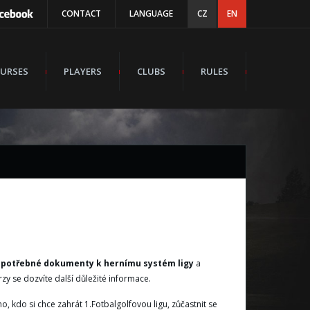
CONTACT
LANGUAGE
CZ
EN
URSES
PLAYERS
CLUBS
RULES
 potřebné dokumenty k hernímu systém ligy
a
zy se dozvíte další důležité informace.
, kdo si chce zahrát 1.Fotbalgolfovou ligu, zůčastnit se