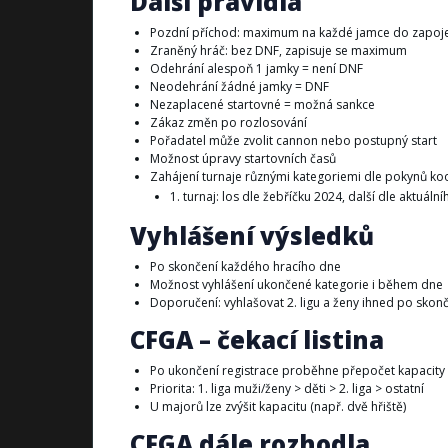
Další pravidla
Pozdní příchod: maximum na každé jamce do zapoje
Zraněný hráč: bez DNF, zapisuje se maximum
Odehrání alespoň 1 jamky = není DNF
Neodehrání žádné jamky = DNF
Nezaplacené startovné = možná sankce
Zákaz změn po rozlosování
Pořadatel může zvolit cannon nebo postupný start
Možnost úpravy startovních časů
Zahájení turnaje různými kategoriemi dle pokynů ko
1. turnaj: los dle žebříčku 2024, další dle aktuáln
Vyhlášení výsledků
Po skončení každého hracího dne
Možnost vyhlášení ukončené kategorie i během dne
Doporučení: vyhlašovat 2. ligu a ženy ihned po skonč
CFGA – čekací listina
Po ukončení registrace proběhne přepočet kapacity 
Priorita: 1. liga muži/ženy > děti > 2. liga > ostatní
U majorů lze zvýšit kapacitu (např. dvě hřiště)
CFGA dále rozhodla