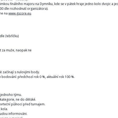
jimkou finálního majoru na Dymníku, kde se v pátek hraje jedno kolo dvojic a jed
:00 dle rozhodnutí organizátora).
ine na
www.gscore.eu
.
 dle žebříčku)
át za muže, naopak ne
ě začínají s nulovými body.
í v bodování: předchozí rok 0 %, aktuální rok 100 %.
 jednoho týmu.
 kategorie, ne do dětské.
tvrteční půlnoci před turnajem.
 kola.
 budou informováni.