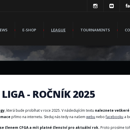
EWS
E-SHOP
LEAGUE
TOURNAMENTS
CO
LIGA - ROČNÍK 2025
igy
, která bude probíhat v roce 2025. V následujícím textu
naleznete veškeré
ormace
přímo na internetu. Sleduj nás tedy na našem
webu
nebo
facebooku
a br
se členem CFGA a mít platné členství pro aktuální rok.
Proto prosíme toho