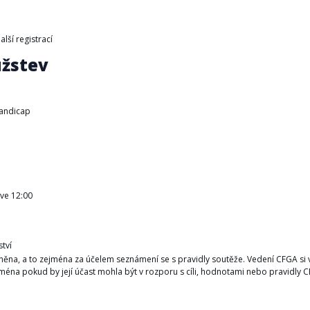
lší registrací
užstev
handicap
 ve 12:00
tví
ěna, a to zejména za účelem seznámení se s pravidly soutěže. Vedení CFGA si v
éna pokud by její účast mohla být v rozporu s cíli, hodnotami nebo pravidly C