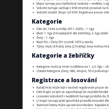
Major turnaje jsou čtyřkolové (sobota + neděle), s vý
Sobotní turnaje začínají v 9:00 (možné posunutí na 8
Sobotní soutěž dvojic od 9:00. Registrace pouze onl
Kategorie
Děti do 14 let (ročníky 2011–2025) – 1. liga
Muži: 1. liga (54 nejlepších dle žebříčku), 2. liga (další
Ženy – 1. liga
Muži 55+ / Ženy 55+ (ročník 1970 a starší)
Týmy: muži (4 hráči), ženy (2 hráčky); ženy mohou hr
Kategorie a žebříčky
Kategorie mužů je nově rozdělena na 1. a 2. ligu – ob
Ostatní kategorie (ženy, děti, dvojice, 55+) pokračuj
Registrace a losování
Každý hráč může být v sezóně registrován pouze do
Děti hrající za tým se započítávají do mužské/ženské
Losování sobotních i nedělních turnajů probíhá do č
U major turnajů platí specifická pravidla losování dle
Startovní listiny může upravit koordinátor. Kapitáni