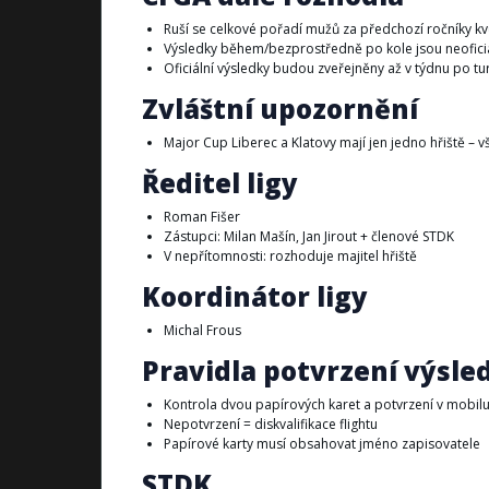
Ruší se celkové pořadí mužů za předchozí ročníky kvůl
Výsledky během/bezprostředně po kole jsou neofici
Oficiální výsledky budou zveřejněny až v týdnu po t
Zvláštní upozornění
Major Cup Liberec a Klatovy mají jen jedno hřiště – 
Ředitel ligy
Roman Fišer
Zástupci: Milan Mašín, Jan Jirout + členové STDK
V nepřítomnosti: rozhoduje majitel hřiště
Koordinátor ligy
Michal Frous
Pravidla potvrzení výsle
Kontrola dvou papírových karet a potvrzení v mobilu
Nepotvrzení = diskvalifikace flightu
Papírové karty musí obsahovat jméno zapisovatele
STDK