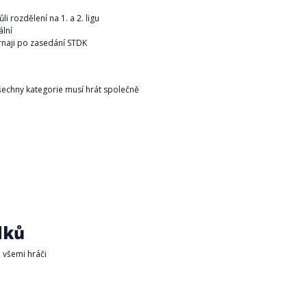
i rozdělení na 1. a 2. ligu
ální
urnaji po zasedání STDK
všechny kategorie musí hrát společně
dků
 všemi hráči