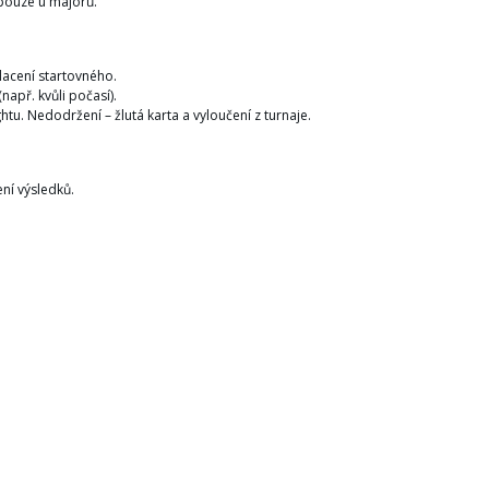
 pouze u majorů.
acení startovného.
(např. kvůli počasí).
htu. Nedodržení – žlutá karta a vyloučení z turnaje.
ení výsledků.