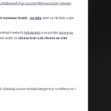
s://fotbalgolf.cfga.cz/cz/s2106/Hraci/c2261-Clenstvi-
it nominaci hráčů
-
viz níže
, kteří za Váš klub a tým
dnotlivých webech
fotbalparků
a na portálu
gscore.eu
,
obě vědět, že
chcete hrát a že chcete se stát
d.) zůstávají, pouze mužská kategorie je rozdělena na 1.