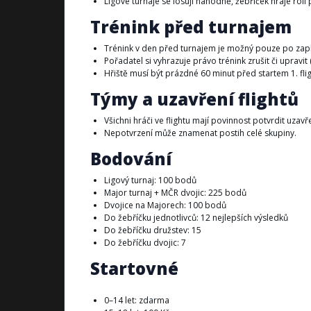
Ligové turnaje se losují náhodně, žebříček hraje roli
Trénink před turnajem
Trénink v den před turnajem je možný pouze po zapl
Pořadatel si vyhrazuje právo trénink zrušit či upravit 
Hřiště musí být prázdné 60 minut před startem 1. flig
Týmy a uzavření flightů
Všichni hráči ve flightu mají povinnost potvrdit uzavř
Nepotvrzení může znamenat postih celé skupiny.
Bodování
Ligový turnaj: 100 bodů
Major turnaj + MČR dvojic: 225 bodů
Dvojice na Majorech: 100 bodů
Do žebříčku jednotlivců: 12 nejlepších výsledků
Do žebříčku družstev: 15
Do žebříčku dvojic: 7
Startovné
0–14 let: zdarma