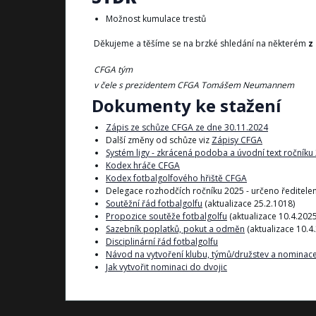
Možnost kumulace trestů
Děkujeme a těšíme se na brzké shledání na některém
z
CFGA tým
v čele s prezidentem CFGA Tomášem Neumannem
Dokumenty ke stažení
Zápis ze schůze CFGA ze dne 30.11.2024
Další změny od schůze viz
Zápisy CFGA
Systém ligy - zkrácená podoba a úvodní text ročníku
Kodex hráče CFGA
Kodex fotbalgolfového hřiště CFGA
Delegace rozhodčích ročníku 2025 - určeno ředitelem 
Soutěžní řád fotbalgolfu
(aktualizace 25.2.1018)
Propozice soutěže fotbalgolfu
(aktualizace 10.4.2025
Sazebník poplatků, pokut a odměn
(aktualizace 10.4
Disciplinární řád fotbalgolfu
Návod na vytvoření klubu, týmů/družstev a nominace
Jak vytvořit nominaci do dvojic