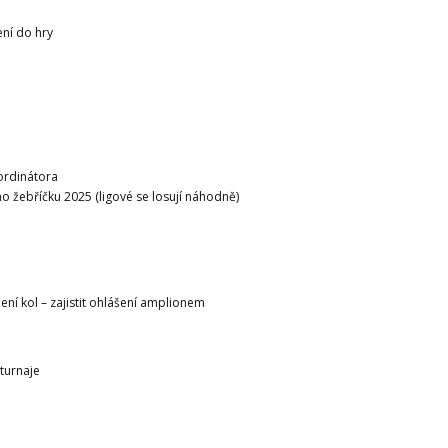
ní do hry
ordinátora
ího žebříčku 2025 (ligové se losují náhodně)
ení kol – zajistit ohlášení amplionem
turnaje