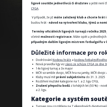
ligové soutěže jednotlivců či družstev
a ještě není 
CFGA
.
V případě, že již
máte založený klub a chcete hrát 
budou hrát -
návod na vytvoření klubu, týmů a nomi
Termíny oficiálních ligových turnajů ročníku 2025 
včetně
možnosti registrace.
Máte opět u jednotlivých 
případným dalším ligovým mistrem fotbalgolfu v 
Důležité informace pro rok
Dodržování
Kodexu hráče
a
kodexu fotbalgolfového 
Nová pravidla ligy viz
zápis ze schůze CFGA ze dne 3
14x ligový turnaj a 3x major
MČR scramble dvojic, MČR hra na jamky, MČR dvojic 
Kluby musí mít
právní subjektivitu
do 31. 3. 2025
Rozšíření mužské kategorie na 1. a 2. ligu CFGL
Zrušení přepočtu bodů
z loňských let (50 %) – nov
a 2. ligu.
Kategorie a systém soutě
Turnaje jsou rozděleny na 7 víkendových dvojturnajů