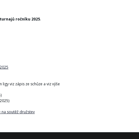
 turnajů ročníku 2025
.
 2025
ligy viz zápis ze schůze a viz výše
)
.2025)
 na soutěž družstev